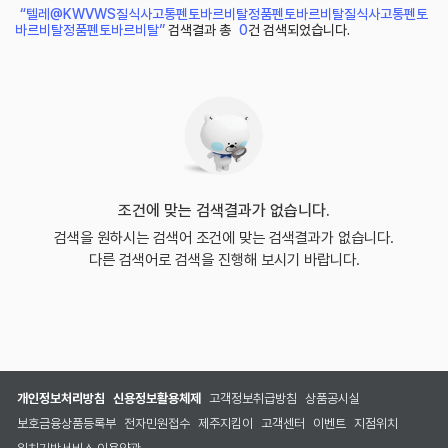
“텔레@KWVWS질식사고통펜토바르비탈정품펜토바르비탈질식사고통펜토
바르비탈정품펜토바르비탈”
검색결과 총
0
건 검색되었습니다.
조건에 맞는 검색결과가 없습니다.
검색을 원하시는 검색어 조건에 맞는 검색결과가 없습니다.
다른 검색어로 검색을 진행해 보시기 바랍니다.
개인정보처리방침
신용정보활용체제
고객정보취급방침
상품공시실
보호금융상품등록부
전자민원접수
제주지킴이
고객센터
이벤트
지점위치